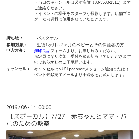
・当日のキャンセルは必ず店舗（03-3538-1311）まで
ご連絡ください。
・イベントの様子をスタッフが撮影します。店舗ブロ
グ、社内資料に使用させていただきます。
持ち物：
バスタオル
参加対象：
生後1ヶ月～7ヶ月のベビーとその保護者の方
申込方法：
無印良品
フォームより、お申し込みください。
※定員になり次第、受付を締め切らせていただきます
のであらかじめご了承願います。
キャンセル：
キャンセルはMUJI passportメッセージ通知またはイ
ベント登録完了メールより手続きをお願いします。
2019
06
14 00:00
/
/
【スポーカル】7/27 赤ちゃんとママ・パ
パのための教室