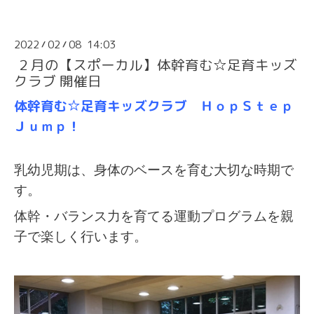
2022
02
08 14:03
/
/
２月の【スポーカル】体幹育む☆足育キッズ
クラブ 開催日
体幹育む☆足育キッズクラブ ＨｏｐＳｔｅｐ
Ｊｕｍｐ！
乳幼児期は、身体のベースを育む大切な時期で
す。
体幹・バランス力を育てる運動プログラムを親
子で楽しく行います。