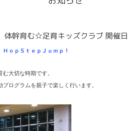
お知らせ
】体幹育む☆足育キッズクラブ 開催日
 ＨｏｐＳｔｅｐＪｕｍｐ！
育む大切な時期です。
動プログラムを親子で楽しく行います。