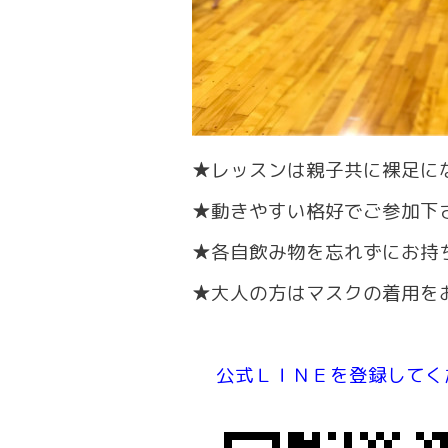
★レッスンは親子共に裸足に
★動きやすい格好でご参加下
★各自飲み物を忘れずにお持
★
大人の方はマスクの着用を
公式ＬＩＮＥを登録してく