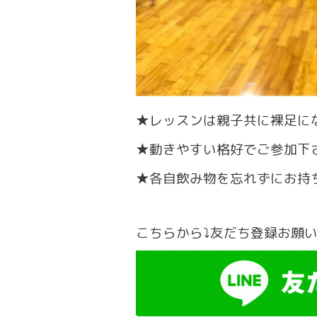
★レッスンは親子共に裸足に
★動きやすい格好でご参加下
★各自飲み物を忘れずにお持
こちらから⤵友だち登録お願