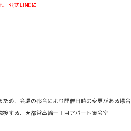
記、公式
LINEに
るため、会場の都合により開催日時の変更がある場合
隣接する、★都営高輪一丁目アパート集会室