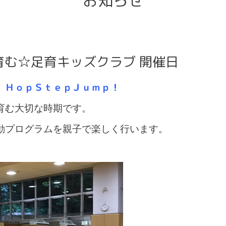
お知らせ
育む☆足育キッズクラブ 開催日
 ＨｏｐＳｔｅｐＪｕｍｐ！
育む大切な時期です。
動プログラムを親子で楽しく行います。