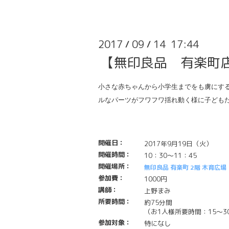
2017
09
14 17:44
/
/
【無印良品 有楽町店
小さな赤ちゃんから小学生までをも虜にす
ルなパーツがフワフワ揺れ動く様に子ども
開催日：
2017年9月19日（火）
開催時間：
10：30～11：45
開催場所：
無印良品 有楽町 2階 木育広場
参加費：
1000円
講師：
上野まみ
所要時間：
約75分間
（お1人様所要時間：15〜3
参加対象：
特になし