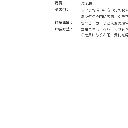
定員：
20名様
その他：
※ご予約頂いた方の分の材
※受付時間内にお越しくだ
注意事項：
※ベビーカーでご来場の場合
申込方法：
無印良品ワークショップＨ
※定員になり次第、受付を