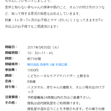
ちゃんにプレゼントしましょう。
意外と知らない赤ちゃんの身体や肌のこと、オムツの付け方のコツな
ど、知って得する育児の知恵もお伝えしていきます。
対象：1ヶ月～7ヶ月のお子様とママ（行いにくくなってきますが7ヶ
月以上のお子様でもご受講頂けます）
開催日：
2017年5月30日（火）
開催時間：
10：30～11：45
時間：
約75分間
開催場所：
無印良品 有楽町 2階 木育広場
参加費：
1000円
講師：
こどもトータルケアアドバイザー 上野まみ
定員：
8名様
持ち物：
バスタオル、赤ちゃんの着替え、オムツ等お出かけグ
ッズ
注意事項：
予防接種後24時間以内の方はご遠慮下さい。
その他：
授乳は店内授乳室をご利用頂けます。
授乳室が混み合うことも予想されます。その場での授