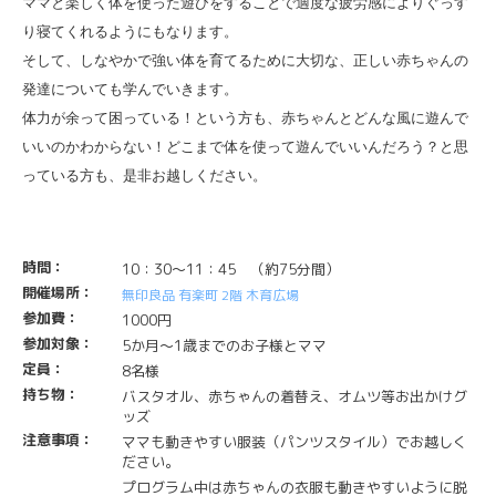
ママと楽しく体を使った遊びをすることで適度な疲労感によりぐっす
り寝てくれるようにもなります。
そして、しなやかで強い体を育てるために大切な、正しい赤ちゃんの
発達についても学んでいきます。
体力が余って困っている！という方も、赤ちゃんとどんな風に遊んで
いいのかわからない！どこまで体を使って遊んでいいんだろう？と思
っている方も、是非お越しください。
時間：
10：30～11：45 （約75分間）
開催場所：
無印良品 有楽町 2階 木育広場
参加費：
1000円
参加対象：
5か月～1歳までのお子様とママ
定員：
8名様
持ち物：
バスタオル、赤ちゃんの着替え、オムツ等お出かけグ
ッズ
注意事項：
ママも動きやすい服装（パンツスタイル）でお越しく
ださい。
プログラム中は赤ちゃんの衣服も動きやすいように脱